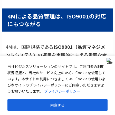
4Mによる品質管理は、ISO9001の対応
にもつながる
4Mは、国際規格である
ISO9001（品質マネジメ
ントシステム）の運用を実践的に支える重要な考
え方
でもあります。
当社ビジネスソリューションのサイトでは、ご利用者の利用
状況把握と、当社のサービス向上のため、Cookieを使用して
います。本サイトの利用につきましては、Cookieの使用およ
ISO9001では、「組織は、製品・サービスの品質
び本サイトのプライバシーポリシーにご同意いただきますよ
に影響を与える要因を明確にし、計画的に管理す
うお願いいたします。
プライバシーポリシー
ること」が求められています。この
“要因”に該当
するのが、まさに材料・機械・人・方法（4M）で
同意する
す
。