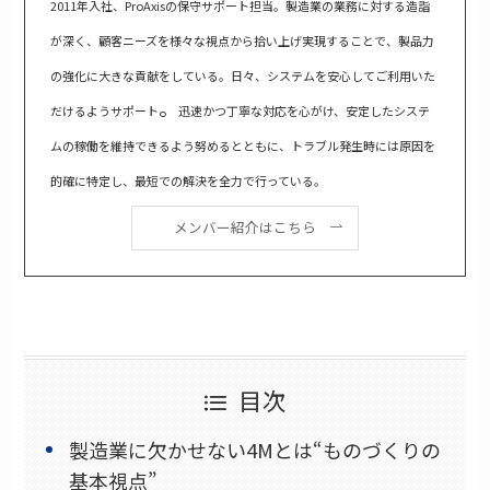
2011年入社、ProAxisの保守サポート担当。製造業の業務に対する造詣
が深く、顧客ニーズを様々な視点から拾い上げ実現することで、製品力
の強化に大きな貢献をしている。日々、システムを安心してご利用いた
。
だけるようサポート
迅速かつ丁寧な対応を心がけ、安定したシステ
ムの稼働を維持できるよう努めるとともに、トラブル発生時には原因を
的確に特定し、最短での解決を全力で行っている。
メンバー紹介はこちら
目次
製造業に欠かせない4Mとは“ものづくりの
基本視点”