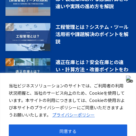
違いや実践の進め方を解説
工程管理とは？システム・ツール
活用術や課題解決のポイントを解
説
適正在庫とは？安全在庫との違
い・計算方法・改善ポイントをわ
かりやすく解説
当社ビジネスソリューションのサイトでは、ご利用者の利用
状況把握と、当社のサービス向上のため、Cookieを使用して
います。本サイトの利用につきましては、Cookieの使用およ
び本サイトのプライバシーポリシーにご同意いただきますよ
うお願いいたします。
プライバシーポリシー
製品TOP
機能詳細
導入事例
導入の流れ
コラム
ニュース一覧
サポートについて
ホスティングサービスについて
同意する
©
KISSEI COMTEC CO.,LTD. All Rights Reserved.