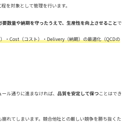
工程を対象として管理を行います。
必要数量や納期を守ったうえで、生産性を向上させること
で
品質）・Cost（コスト）・Delivery（納期）の最適化（QCDの
ュール通りに進まなければ、
品質を安定して保つ
ことはでき
も崩れてしまいます。競合他社との厳しい競争を勝ち抜くた
。