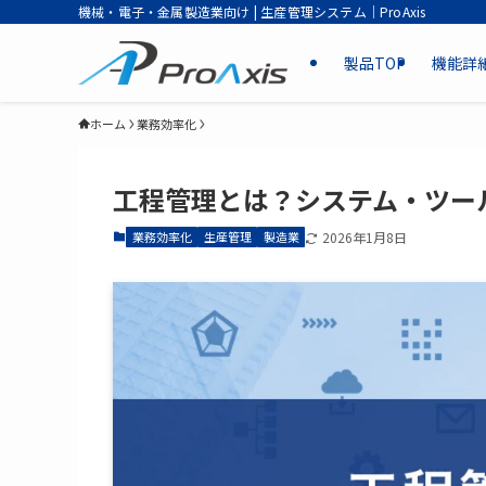
機械・電子・金属製造業向け | 生産管理システム｜ProAxis
製品TOP
機能詳
ホーム
業務効率化
工程管理とは？システム・ツー
業務効率化
生産管理
製造業
2026年1月8日