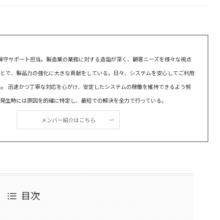
xisの保守サポート担当。製造業の業務に対する造詣が深く、顧客ニーズを様々な視点
とで、製品力の強化に大きな貢献をしている。日々、システムを安心してご利用
。
迅速かつ丁寧な対応を心がけ、安定したシステムの稼働を維持できるよう努
発生時には原因を的確に特定し、最短での解決を全力で行っている。
メンバー紹介はこちら
目次